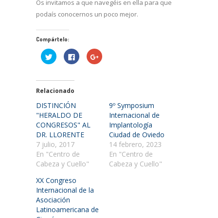
Os invitamos a que navegéis en ella para que
podaís conocernos un poco mejor.
Compártelo:
Haz
Haz
Haz
clic
clic
clic
para
para
para
compartir
compartir
compartir
en
en
en
Twitter
Facebook
Google+
(Se
(Se
(Se
Relacionado
abre
abre
abre
en
en
en
DISTINCIÓN
9º Symposium
una
una
una
ventana
ventana
ventana
"HERALDO DE
Internacional de
nueva)
nueva)
nueva)
CONGRESOS" AL
Implantología
DR. LLORENTE
Ciudad de Oviedo
7 julio, 2017
14 febrero, 2023
En "Centro de
En "Centro de
Cabeza y Cuello"
Cabeza y Cuello"
XX Congreso
Internacional de la
Asociación
Latinoamericana de