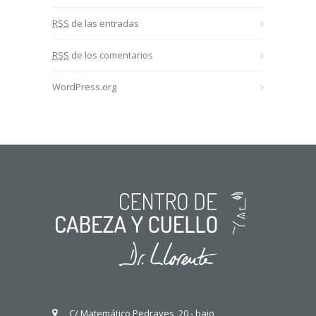
RSS
de las entradas
RSS
de los comentarios
WordPress.org
C/ Matemático Pedrayes, 20 - bajo