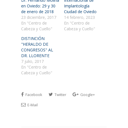
Dr. Fernando Molina
Internacional de
nueva)
nueva)
nueva)
en Oviedo: 29 y 30
Implantología
de enero de 2018
Ciudad de Oviedo
23 diciembre, 2017
14 febrero, 2023
En "Centro de
En "Centro de
Cabeza y Cuello"
Cabeza y Cuello"
DISTINCIÓN
"HERALDO DE
CONGRESOS" AL
DR. LLORENTE
7 julio, 2017
En "Centro de
Cabeza y Cuello"
Facebook
Twitter
Google+
E-Mail