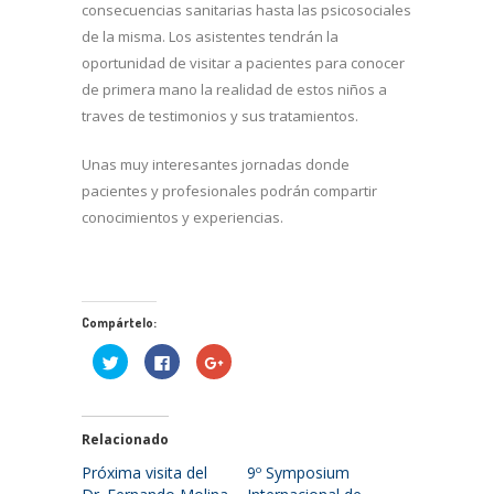
consecuencias sanitarias hasta las psicosociales
de la misma. Los asistentes tendrán la
oportunidad de visitar a pacientes para conocer
de primera mano la realidad de estos niños a
traves de testimonios y sus tratamientos.
Unas muy interesantes jornadas donde
pacientes y profesionales podrán compartir
conocimientos y experiencias.
Compártelo:
Haz
Haz
Haz
clic
clic
clic
para
para
para
compartir
compartir
compartir
en
en
en
Twitter
Facebook
Google+
(Se
(Se
(Se
Relacionado
abre
abre
abre
en
en
en
Próxima visita del
9º Symposium
una
una
una
ventana
ventana
ventana