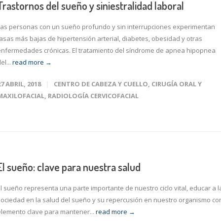
Trastornos del sueño y siniestralidad laboral
Las personas con un sueño profundo y sin interrupciones experimentan
tasas más bajas de hipertensión arterial, diabetes, obesidad y otras
enfermedades crónicas. El tratamiento del síndrome de apnea hipopnea
el...
read more →
27 ABRIL, 2018
CENTRO DE CABEZA Y CUELLO
,
CIRUGÍA ORAL Y
MAXILOFACIAL
,
RADIOLOGÍA CERVICOFACIAL
El sueño: clave para nuestra salud
El sueño representa una parte importante de nuestro ciclo vital, educar a l
sociedad en la salud del sueño y su repercusión en nuestro organismo c
elemento clave para mantener...
read more →