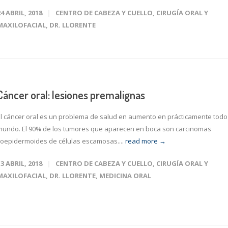
24 ABRIL, 2018
CENTRO DE CABEZA Y CUELLO
,
CIRUGÍA ORAL Y
MAXILOFACIAL
,
DR. LLORENTE
Cáncer oral: lesiones premalignas
El cáncer oral es un problema de salud en aumento en prácticamente todo
mundo. El 90% de los tumores que aparecen en boca son carcinomas
coepidermoides de células escamosas....
read more →
13 ABRIL, 2018
CENTRO DE CABEZA Y CUELLO
,
CIRUGÍA ORAL Y
MAXILOFACIAL
,
DR. LLORENTE
,
MEDICINA ORAL