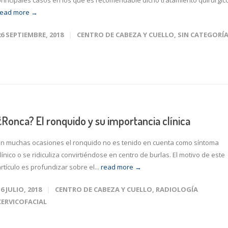
principales casos en los que es recomendable dicho tratamiento quirúrgico.
read more →
26 SEPTIEMBRE, 2018
CENTRO DE CABEZA Y CUELLO
,
SIN CATEGORÍ
¿Ronca? El ronquido y su importancia clínica
En muchas ocasiones el ronquido no es tenido en cuenta como síntoma
línico o se ridiculiza convirtiéndose en centro de burlas. El motivo de este
rtículo es profundizar sobre el...
read more →
16 JULIO, 2018
CENTRO DE CABEZA Y CUELLO
,
RADIOLOGÍA
CERVICOFACIAL