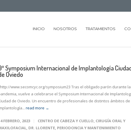
INICIO
NOSOTROS
TRATAMIENTOS
CO
9º Symposium Internacional de Implantología Ciuda
de Oviedo
http://www.secomcyc.org/symposium23 Tras el obligado parón durante la
pandemia, vuelve a celebrarse el Symposium Internacional de Implantolog
Ciudad de Oviedo. Un encuentro de profesionales de distintos ámbitos de 
mplantología...
read more →
14 FEBRERO, 2023
CENTRO DE CABEZA Y CUELLO
,
CIRUGÍA ORAL Y
MAXILOFACIAL
,
DR. LLORENTE
,
PERIODONCIA Y MANTENIMIENTO