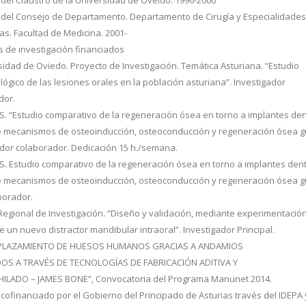
del Consejo de Departamento. Departamento de Cirugía y Especialidade
as. Facultad de Medicina. 2001-
s de investigación financiados
sidad de Oviedo. Proyecto de Investigación. Temática Asturiana. “Estudio
ógico de las lesiones orales en la población asturiana”. Investigador
dor.
IS. “Estudio comparativo de la regeneración ósea en torno a implantes den
 mecanismos de osteoinducción, osteoconducción y regeneración ósea g
ador colaborador. Dedicación 15 h./semana.
IS. Estudio comparativo de la regeneración ósea en torno a implantes den
 mecanismos de osteoinducción, osteoconducción y regeneración ósea g
borador.
n Regional de Investigación. “Diseño y validación, mediante experimentació
e un nuevo distractor mandibular intraoral”. Investigador Principal.
MPLAZAMIENTO DE HUESOS HUMANOS GRACIAS A ANDAMIOS
OS A TRAVÉS DE TECNOLOGÍAS DE FABRICACIÓN ADITIVA Y
ILADO – JAMES BONE”, Convocatoria del Programa Manunet 2014.
cofinanciado por el Gobierno del Principado de Asturias través del IDEPA 