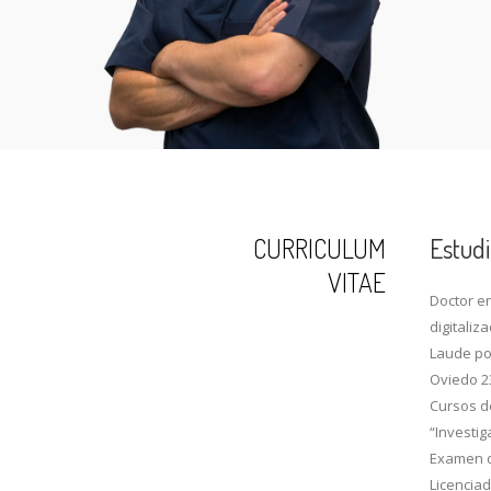
CURRICULUM
Estudi
VITAE
Doctor en
digitali
Laude por
Oviedo 23
Cursos d
“Investig
Examen d
Licenciad