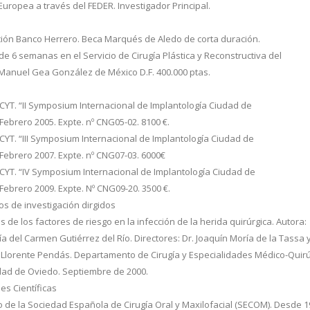
Europea a través del FEDER. Investigador Principal.
ción Banco Herrero. Beca Marqués de Aledo de corta duración.
de 6 semanas en el Servicio de Cirugía Plástica y Reconstructiva del
 Manuel Gea González de México D.F. 400.000 ptas.
ICYT. “II Symposium Internacional de Implantología Ciudad de
Febrero 2005. Expte. nº CNG05-02. 8100 €.
ICYT. “III Symposium Internacional de Implantología Ciudad de
Febrero 2007. Expte. nº CNG07-03. 6000€
ICYT. “IV Symposium Internacional de Implantología Ciudad de
Febrero 2009. Expte. Nº CNG09-20. 3500 €.
s de investigación dirgidos
sis de los factores de riesgo en la infección de la herida quirúrgica. Autora:
a del Carmen Gutiérrez del Río. Directores: Dr. Joaquín Moría de la Tassa y
 Llorente Pendás. Departamento de Cirugía y Especialidades Médico-Quirú
dad de Oviedo. Septiembre de 2000.
es Científicas
o de la Sociedad Española de Cirugía Oral y Maxilofacial (SECOM). Desde 