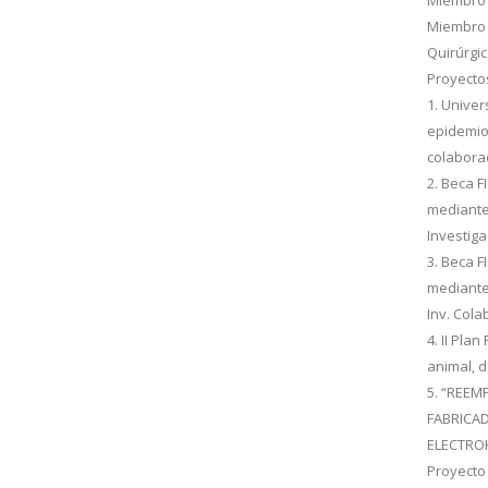
Miembro 
Quirúrgic
Proyecto
1. Univer
epidemiol
colabora
2. Beca F
mediante
Investig
3. Beca F
mediante
Inv. Cola
4. II Pla
animal, d
5. “REE
FABRICAD
ELECTROH
Proyecto 