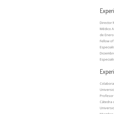
Experi
Director 
Médico Ad
de Enero 
Fellow of
Especiali
Diciembr
Especiali
Exper
Colabora
Universi
Profesor
Cátedra d
Universi
Miembro 