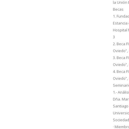
la Unión 
Becas
1. Funda
Estancia 
Hospital
3
2. Beca F
Oviedo”, 
3. Beca F
Oviedo”, 
4. Beca F
Oviedo”, 
Seminario
1.- Análi
Dña. Marí
Santiago
Universi
Sociedad
· Miembr