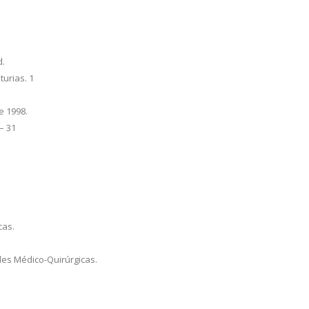
d.
turias. 1
e 1998.
 – 31
cas.
des Médico-Quirúrgicas.