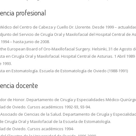
encia profesional
Médico del Centro de Cabeza y Cuello Dr. Llorente. Desde 1999 – actualida
junto del Servicio de Cirugía Oral y Maxilofacial del Hospital Central de As
1994 – hasta junio de 2008.
 the European Board of Oro-Maxillofacial Surgery. Helsinki, 31 de Agosto d
sta en Cirugía Oral y Maxilofacial. Hospital Central de Asturias. 1 Abril 1989
e 1993.
sta en Estomatología. Escuela de Estomatología de Oviedo (1988-1991)
iencia docente
dor de Honor. Departamento de Cirugía y Especialidades Médico-Quirúrgi
dad de Oviedo. Cursos académicos 1992-93, 93-94.
 Asociado de Ciencias de la Salud. Departamento de Cirugía y Especialida
e Cirugía Oral y Maxilofacial de la Escuela de Estomatología.
dad de Oviedo. Cursos académicos 1994-
del Claustro de la Universidad de Oveido. 1996-2000