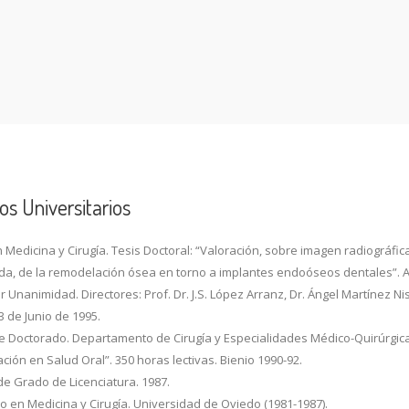
os Universitarios
 Medicina y Cirugía. Tesis Doctoral: “Valoración, sobre imagen radiográfic
zada, de la remodelación ósea en torno a implantes endoóseos dentales”.
 Unanimidad. Directores: Prof. Dr. J.S. López Arranz, Dr. Ángel Martínez Nis
 de Junio de 1995.
e Doctorado. Departamento de Cirugía y Especialidades Médico-Quirúrgic
ación en Salud Oral”. 350 horas lectivas. Bienio 1990-92.
e Grado de Licenciatura. 1987.
o en Medicina y Cirugía. Universidad de Oviedo (1981-1987).