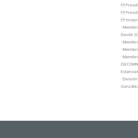
 Presid
 Presid
 Vicepre
· Miembro
Desde 20
· Miembro
· Miembr
· Miembro
(SECOMNO
Estancia
· Divisió
González