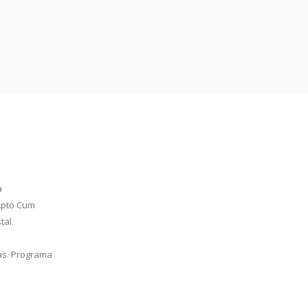
a
 Apto Cum
tal.
as. Programa