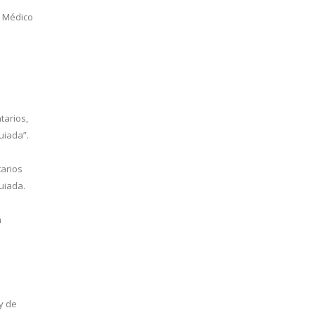
s Médico
tarios,
uiada”.
tarios
uiada.
n
y de